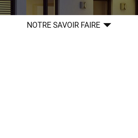
NOTRE SAVOIR FAIRE
2 Rue Montplaisir,
34310
Capestang
Bureau : Place de la République, 34620 Puisserguier
04 67 26 52 49
Samedi : Fermé