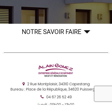
NOTRE SAVOIR FAIRE
2 Rue Montplaisir,
34310
Capestang
Bureau : Place de la République, 34620 Puisserguier
reca
04 67 26 52 49
Lundi : 09h00 - 17h00