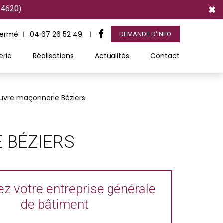
×
34620)
Fermé
04 67 26 52 49
DEMANDE D'INFO
erie
Réalisations
Actualités
Contact
euvre maçonnerie Béziers
 BÉZIERS
z votre entreprise générale
de bâtiment