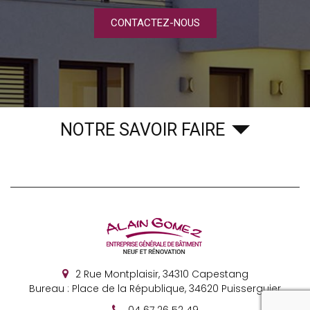
CONTACTEZ-NOUS
NOTRE SAVOIR FAIRE
2 Rue Montplaisir,
34310
Capestang
Bureau : Place de la République, 34620 Puisserguier
reca
04 67 26 52 49