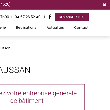
×
34620)
 17h00
04 67 26 52 49
DEMANDE D'INFO
erie
Réalisations
Actualités
Contact
aussan
RAUSSAN
z votre entreprise générale
de bâtiment