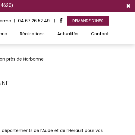
×
34620)
Ferme
04 67 26 52 49
DEMANDE D'INFO
erie
Réalisations
Actualités
Contact
ion près de Narbonne
NNE
s départements de l’Aude et de l’Hérault pour vos