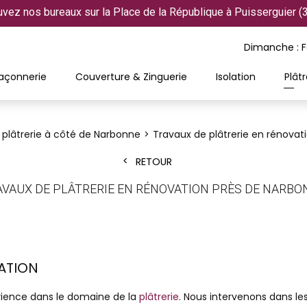
uvez nos bureaux sur la Place de la République à Puisserguier (
Dimanche : 
açonnerie
Couverture & Zinguerie
Isolation
Plâtr
 plâtrerie à côté de Narbonne
Travaux de plâtrerie en rénovat
RETOUR
AVAUX DE PLÂTRERIE EN RÉNOVATION PRÈS DE NARBO
ATION
érience dans le domaine de la
plâtrerie
. Nous intervenons dans le