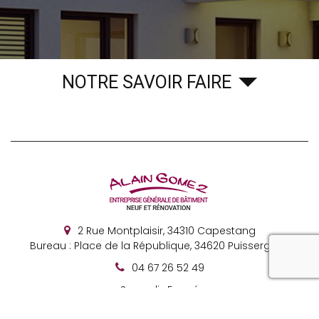
NOTRE SAVOIR FAIRE
2 Rue Montplaisir,
34310
Capestang
Bureau : Place de la République, 34620 Puisserguier
reca
04 67 26 52 49
Samedi : Fermé