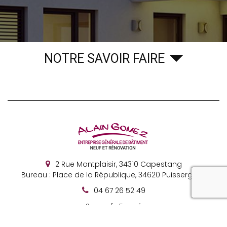
NOTRE SAVOIR FAIRE
2 Rue Montplaisir,
34310
Capestang
Bureau : Place de la République, 34620 Puisserguier
reca
04 67 26 52 49
Samedi : Fermé